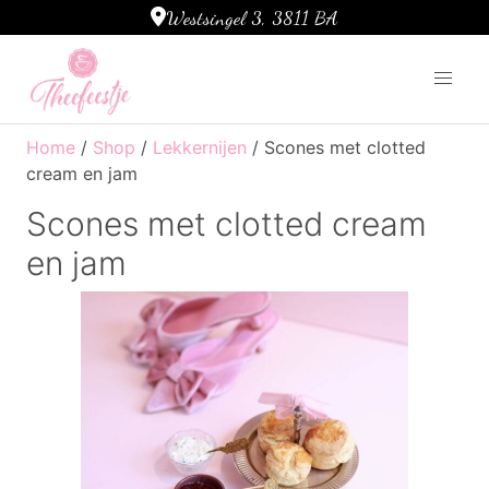
Westsingel 3, 3811 BA
Ga naar de inhoud
Home
/
Shop
/
Lekkernijen
/ Scones met clotted
cream en jam
Scones met clotted cream
en jam