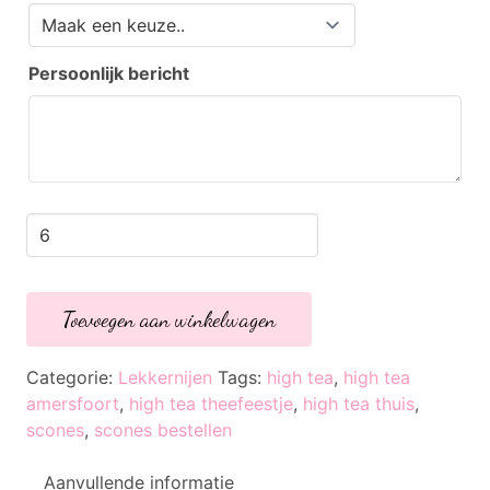
Persoonlijk bericht
Scones
met
clotted
cream
en
Toevoegen aan winkelwagen
jam
aantal
Categorie:
Lekkernijen
Tags:
high tea
,
high tea
amersfoort
,
high tea theefeestje
,
high tea thuis
,
scones
,
scones bestellen
Aanvullende informatie