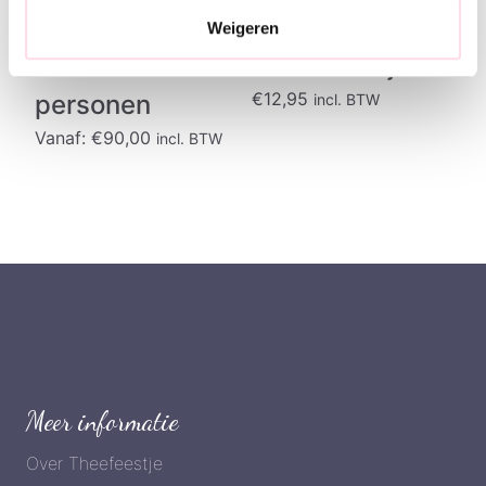
Chocolate and
Zes stuks kleine
Weigeren
Tea vanaf 2
zoete taartjes
€
12,95
personen
incl. BTW
Vanaf:
€
90,00
incl. BTW
Meer informatie
Over Theefeestje