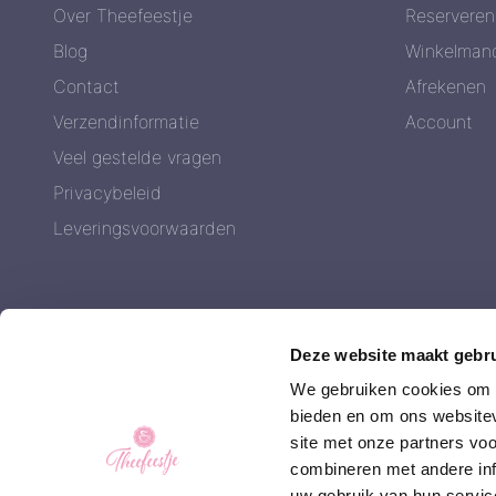
Over Theefeestje
Reserveren
Blog
Winkelman
Contact
Afrekenen
Verzendinformatie
Account
Veel gestelde vragen
Privacybeleid
Leveringsvoorwaarden
Deze website maakt gebru
We gebruiken cookies om c
bieden en om ons websitev
site met onze partners vo
combineren met andere inf
uw gebruik van hun servic