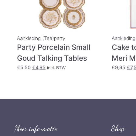
Aankleding (Tea)party
Aankleding
Party Porcelain Small
Cake t
Goud Talking Tables
Meri M
Oorspronkelijke
Huidige
Oor
€
5,50
€
4,95
€
9,95
€
7,
incl. BTW
prijs
prijs
prij
was:
is:
was
€5,50.
€4,95.
€9,
Meer informatie
Shop