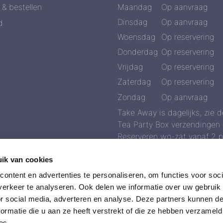
 & bestellen
Maandag
Op aanvraag
Dinsdag
Op aanvraag
d
Woensdag
Op reservering
Donderdag
Op reservering
Vrijdag
Op reservering
Zaterdag
Op reservering
Zondag
Op aanvraag
Take Away is dagelijks, zie
Tea Party Box verzendingen m
Reserveren wo-zat vanaf 2 p
zie de webshop
ik van cookies
ontent en advertenties te personaliseren, om functies voor soci
erkeer te analyseren. Ook delen we informatie over uw gebruik
or social media, adverteren en analyse. Deze partners kunnen 
ormatie die u aan ze heeft verstrekt of die ze hebben verzameld
es.