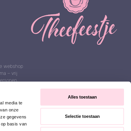
 de webshop
a – vrij
ersonen,
Alles toestaan
al media te
 van onze
Selectie toestaan
deze gegevens
 op basis van