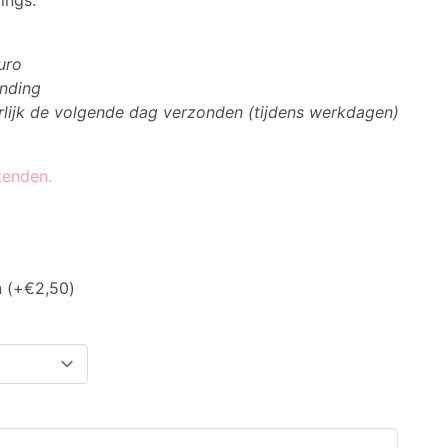
ings.
uro
ending
erlijk de volgende dag verzonden (tijdens werkdagen)
zenden.
n
(+
€
2,50
)