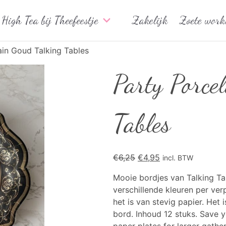
High Tea bij Theefeestje
Zakelijk
Zoete work
ain Goud Talking Tables
Party Porce
Tables
Oorspronkelijke
Huidige
€
6,25
€
4,95
incl. BTW
prijs
prijs
Mooie bordjes van Talking Ta
was:
is:
verschillende kleuren per verp
€6,25.
€4,95.
het is van stevig papier. He
bord. Inhoud 12 stuks. Save y