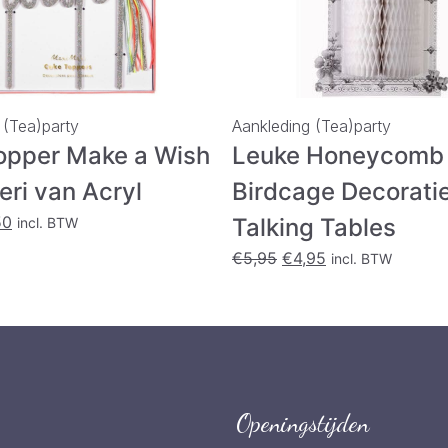
 (Tea)party
Aankleding (Tea)party
opper Make a Wish
Leuke Honeycomb
eri van Acryl
Birdcage Decorati
spronkelijke
Huidige
50
Talking Tables
incl. BTW
s
prijs
Oorspronkelijke
Huidige
€
5,95
€
4,95
incl. BTW
:
is:
prijs
prijs
95.
€7,50.
was:
is:
€5,95.
€4,95.
Openingstijden