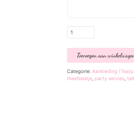
Party
Porcelain
Goud
Talking
Tables
Toevoegen aan winkelwage
aantal
Categorie:
Aankleding (Tea)p
theefeestje
,
party servies
,
tal