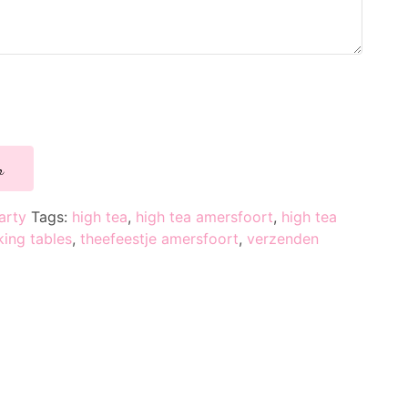
n
arty
Tags:
high tea
,
high tea amersfoort
,
high tea
king tables
,
theefeestje amersfoort
,
verzenden