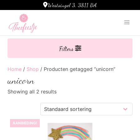
Westsingel 3, 3811 BA
Ga naar de inhoud
Filters
Home
/
Shop
/ Producten getagged “unicorn”
unicorn
Showing all 2 results
AANBIEDING!