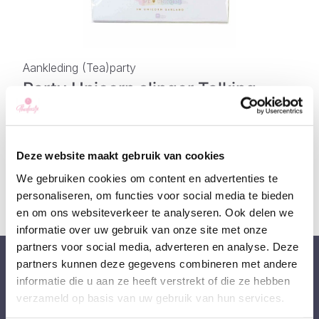
Aankleding (Tea)party
Party Unicorn slinger Talking
Tables
Oorspronkelijke
Huidige
€
12,50
€
10,00
incl. BTW
prijs
prijs
Deze website maakt gebruik van cookies
was:
is:
We gebruiken cookies om content en advertenties te
€12,50.
€10,00.
personaliseren, om functies voor social media te bieden
en om ons websiteverkeer te analyseren. Ook delen we
informatie over uw gebruik van onze site met onze
partners voor social media, adverteren en analyse. Deze
partners kunnen deze gegevens combineren met andere
informatie die u aan ze heeft verstrekt of die ze hebben
verzameld op basis van uw gebruik van hun services.