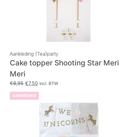
Aankleding (Tea)party
Cake topper Shooting Star Meri
Meri
Oorspronkelijke
Huidige
€
8,95
€
7,50
incl. BTW
prijs
prijs
AANBIEDING!
was:
is:
€8,95.
€7,50.