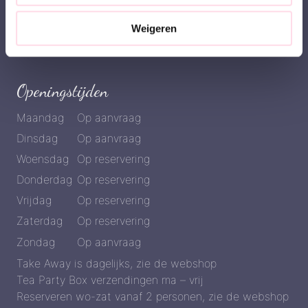
Afrekenen
Account
Weigeren
Openingstijden
Maandag
Op aanvraag
Dinsdag
Op aanvraag
Woensdag
Op reservering
Donderdag
Op reservering
Vrijdag
Op reservering
Zaterdag
Op reservering
Zondag
Op aanvraag
Take Away is dagelijks, zie de webshop
Tea Party Box verzendingen ma – vrij
Reserveren wo-zat vanaf 2 personen, zie de webshop