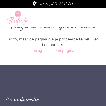
Westsingel 3, 3811 BA
Ga naar de inhoud
Pagina niet gevonden
Sorry, maar de pagina die je probeerde te bekijken
bestaat niet.
Terug naar homepagina
Meer informatie