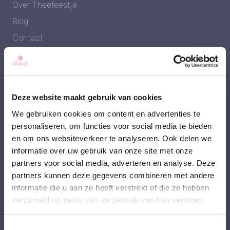
Over Theefeestje
Blog
Contact
Verzendinformatie
Veel gestelde vragen
Privacybeleid
Deze website maakt gebruik van cookies
Leveringsvoorwaarden
We gebruiken cookies om content en advertenties te
personaliseren, om functies voor social media te bieden
en om ons websiteverkeer te analyseren. Ook delen we
Shop
informatie over uw gebruik van onze site met onze
partners voor social media, adverteren en analyse. Deze
Reserveren & bestellen
partners kunnen deze gegevens combineren met andere
Winkelmand
informatie die u aan ze heeft verstrekt of die ze hebben
verzameld op basis van uw gebruik van hun services.
Afrekenen
Account
Toestemmingsselectie