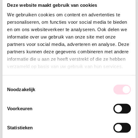
Deze website maakt gebruik van cookies
We gebruiken cookies om content en advertenties te
personaliseren, om functies voor social media te bieden
en om ons websiteverkeer te analyseren. Ook delen we
informatie over uw gebruik van onze site met onze
partners voor social media, adverteren en analyse. Deze
partners kunnen deze gegevens combineren met andere
informatie die u aan ze heeft verstrekt of die ze hebben
verzameld op basis van uw gebruik van hun services.
Toestemmingsselectie
Noodzakelijk
Wij boetseren geen poppetjes, tekenfilmdieren, of
Voorkeuren
andere liefhebbende items van fondant. Kunst in
opdracht is voor ons geen kunst waar wij blij van
Statistieken
worden!