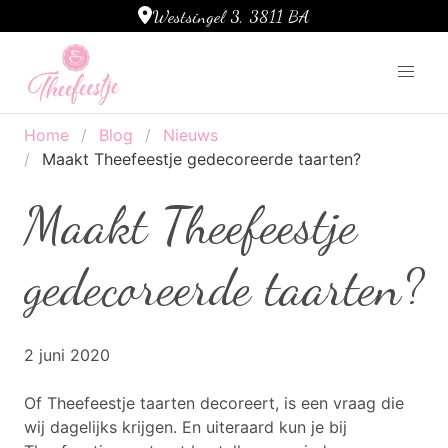
Westsingel 3, 3811 BA
Ga naar de inhoud
Home
Blog
Nieuws
Maakt Theefeestje gedecoreerde taarten?
Maakt Theefeestje
gedecoreerde taarten?
2 juni 2020
Of Theefeestje taarten decoreert, is een vraag die
wij dagelijks krijgen. En uiteraard kun je bij