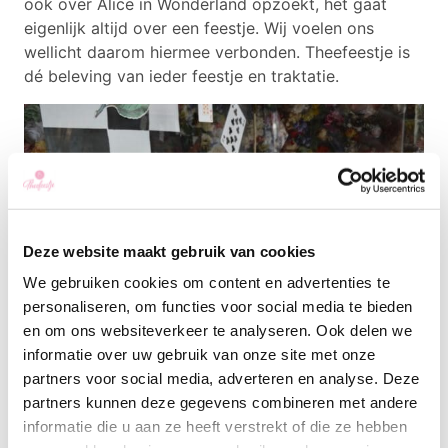
ook over Alice in Wonderland opzoekt, het gaat
eigenlijk altijd over een feestje. Wij voelen ons
wellicht daarom hiermee verbonden. Theefeestje is
dé beleving van ieder feestje en traktatie.
Deze website maakt gebruik van cookies
We gebruiken cookies om content en advertenties te
personaliseren, om functies voor social media te bieden
en om ons websiteverkeer te analyseren. Ook delen we
informatie over uw gebruik van onze site met onze
partners voor social media, adverteren en analyse. Deze
Dit najaar is het thema van onze etalage Alice in
partners kunnen deze gegevens combineren met andere
Wonderland. Bomen in het bos, het konijn, de
informatie die u aan ze heeft verstrekt of die ze hebben
hoedenmaker. bloemen, het theefeestje en natuurlijk