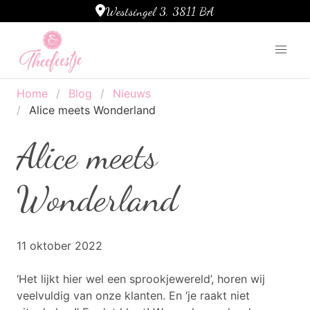
Westsingel 3, 3811 BA
Ga naar de inhoud
Home
Blog
Nieuws
Alice meets Wonderland
Alice meets
Wonderland
11 oktober 2022
‘Het lijkt hier wel een sprookjewereld’, horen wij
veelvuldig van onze klanten. En ‘je raakt niet